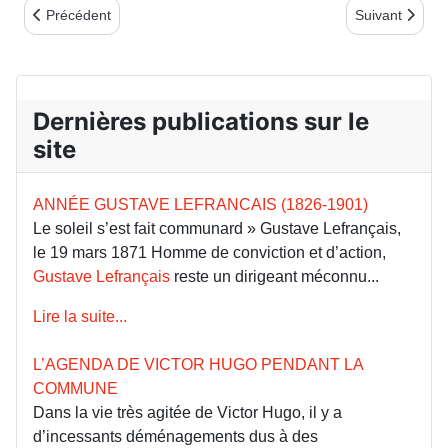
Article précédent : Commémoration en l’honneur de la Commune
Article suivan
Précédent
Suivant
Dernières publications sur le
site
ANNÉE GUSTAVE LEFRANCAIS (1826-1901)
Le soleil s’est fait communard » Gustave Lefrançais,
le 19 mars 1871 Homme de conviction et d’action,
Gustave Lefrançais
reste un dirigeant méconnu...
Lire la suite...
L’AGENDA DE VICTOR HUGO PENDANT LA
COMMUNE
Dans la vie très agitée de Victor Hugo, il y a
d’incessants déménagements dus à des