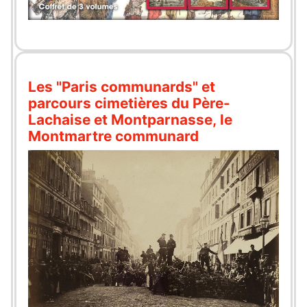
Les "Paris communards" et
parcours cimetières du Père-
Lachaise et Montparnasse, le
Montmartre communard