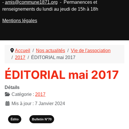
-
amis@commune1871.org
- Permanences et
renseignements du lundi au jeudi de 15h à 18h
Mentions légales
Accueil
Nos actualités
Vie de l'association
2017
ÉDITORIAL mai 2017
ÉDITORIAL mai 2017
Détails
Catégorie :
2017
Mis à jour : 7 Janvier 2024
Édito
Bulletin N°70