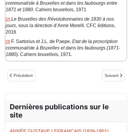
communaliste à Bruxelles et dans les faubourgs entre
1871 et 1880
. Cahiers bruxellois, 1971
Le Bruxelles des Révolutionnaires de 1830 à nos
[2]
jours
, sous la direction d’Anne Morelli. CFC éditions,
2016
F. Sartorius et J.L. de Paepe,
Etat de la proscription
[3]
communaliste à Bruxelles et dans les faubourgs (1871-
1880)
. Cahiers bruxellois, 1971.
Article précédent : COMMÉMORATION AU CIMETIÈRE MONTP
Article suiv
Précédent
Suivant
Dernières publications sur le
site
ANNÉE GUSTAVE LEFRANCAIS (1826-1901)