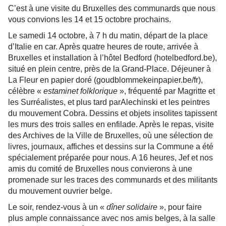
C’est à une visite du Bruxelles des communards que nous
vous convions les 14 et 15 octobre prochains.
Le samedi 14 octobre, à 7 h du matin, départ de la place
d’Italie en car. Après quatre heures de route, arrivée à
Bruxelles et installation à l’hôtel Bedford (hotelbedford.be),
situé en plein centre, près de la Grand-Place. Déjeuner à
La Fleur en papier doré (goudblommekeinpapier.be/fr),
célèbre «
estaminet folklorique
», fréquenté par Magritte et
les Surréalistes, et plus tard parAlechinski et les peintres
du mouvement Cobra. Dessins et objets insolites tapissent
les murs des trois salles en enfilade. Après le repas, visite
des Archives de la Ville de Bruxelles, où une sélection de
livres, journaux, affiches et dessins sur la Commune a été
spécialement préparée pour nous. A 16 heures, Jef et nos
amis du comité de Bruxelles nous convierons à une
promenade sur les traces des communards et des militants
du mouvement ouvrier belge.
Le soir, rendez-vous à un «
dîner solidaire
», pour faire
plus ample connaissance avec nos amis belges, à la salle