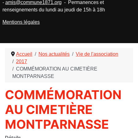
-
amis@commune1871.org
- Permanences et
renseignements du lundi au jeudi de 15h à 18h
Mentions légales
Accueil
Nos actualités
Vie de l'association
2017
COMMÉMORATION AU CIMETIÈRE
MONTPARNASSE
COMMÉMORATION
AU CIMETIÈRE
MONTPARNASSE
Détails