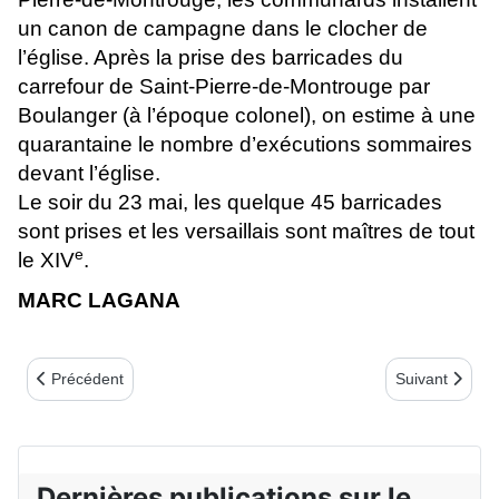
un canon de campagne dans le clocher de
l’église. Après la prise des barricades du
carrefour de Saint-Pierre-de-Montrouge par
Boulanger (à l’époque colonel), on estime à une
quarantaine le nombre d’exécutions sommaires
devant l’église.
Le soir du 23 mai, les quelque 45 barricades
sont prises et les versaillais sont maîtres de tout
e
le XIV
.
MARC LAGANA
Article précédent : La montée au mur 2017
Article suiva
Précédent
Suivant
Dernières publications sur le