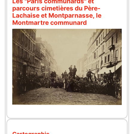
Les "Paris communards" et
parcours cimetières du Père-
Lachaise et Montparnasse, le
Montmartre communard
Cartographie