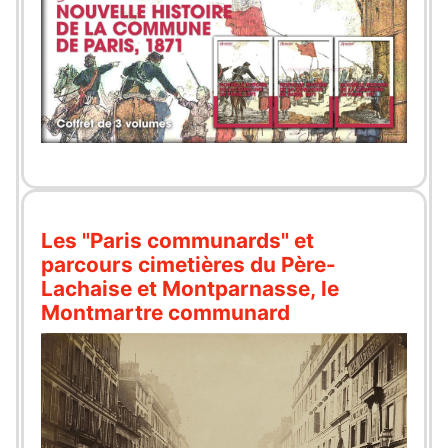
Les "Paris communards" et
parcours cimetières du Père-
Lachaise et Montparnasse, le
Montmartre communard