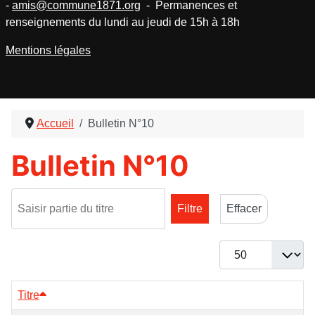
-
amis@commune1871.org
- Permanences et
renseignements du lundi au jeudi de 15h à 18h
Mentions légales
Accueil
Bulletin N°10
Bulletin N°10
Saisir partie du titre
Filtre
Effacer
Afficher #
Titre