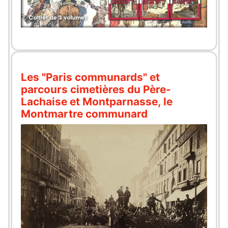
Les "Paris communards" et
parcours cimetières du Père-
Lachaise et Montparnasse, le
Montmartre communard