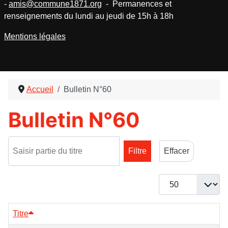
-
amis@commune1871.org
- Permanences et
renseignements du lundi au jeudi de 15h à 18h
Mentions légales
Accueil
Bulletin N°60
Bulletin N°60
Saisir partie du titre
Filtre
Effacer
Afficher #
Titre