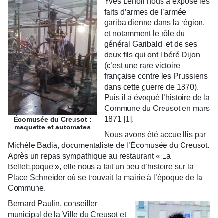
Yves Lenoir nous a exposé les
faits d’armes de l’armée
garibaldienne dans la région,
et notamment le rôle du
général Garibaldi et de ses
deux fils qui ont libéré Dijon
(c’est une rare victoire
française contre les Prussiens
dans cette guerre de 1870).
Puis il a évoqué l’histoire de la
Commune du Creusot en mars
1871
[
1
]
.
Écomusée du Creusot :
maquette et automates
Nous avons été accueillis par
Michèle Badia, documentaliste de l’Écomusée du Creusot.
Après un repas sympathique au restaurant « La
BelleEpoque », elle nous a fait un peu d’histoire sur la
Place Schneider où se trouvait la mairie à l’époque de la
Commune.
Bernard Paulin, conseiller
municipal de la Ville du Creusot et