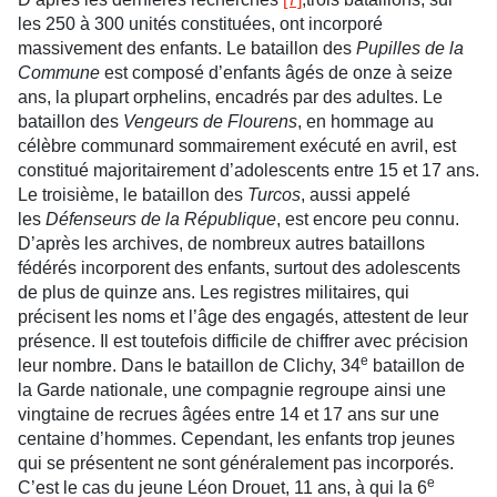
les 250 à 300 unités constituées, ont incorporé
massivement des enfants. Le bataillon des
Pupilles de la
Commune
est composé d’enfants âgés de onze à seize
ans, la plupart orphelins, encadrés par des adultes. Le
bataillon des
Vengeurs de Flourens
, en hommage au
célèbre communard sommairement exécuté en avril, est
constitué majoritairement d’adolescents entre 15 et 17 ans.
Le troisième, le bataillon des
Turcos
, aussi appelé
les
Défenseurs de la République
, est encore peu connu.
D’après les archives, de nombreux autres bataillons
fédérés incorporent des enfants, surtout des adolescents
de plus de quinze ans. Les registres militaires, qui
précisent les noms et l’âge des engagés, attestent de leur
présence. Il est toutefois difficile de chiffrer avec précision
e
leur nombre. Dans le bataillon de Clichy, 34
bataillon de
la Garde nationale, une compagnie regroupe ainsi une
vingtaine de recrues âgées entre 14 et 17 ans sur une
centaine d’hommes. Cependant, les enfants trop jeunes
qui se présentent ne sont généralement pas incorporés.
e
C’est le cas du jeune Léon Drouet, 11 ans, à qui la 6