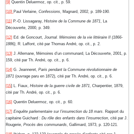
[9]
Quentin Deluermoz, op. cit., p. 59.
[10]
Paul Verlaine,
Confessions
, Magnard, 2002, p. 189-190.
[11]
P.-O. Lissagaray,
Histoire de la Commune de 1871
, La
Découverte, 2000, p. 349.
[12]
Ed. de Goncourt,
Journal. Mémoires de la vie littéraire II (1866-
1886)
, R. Laffont, cité par Thomas André, op. cit., p. 2.
[13]
J. Allemane, Mémoires d’un communard, La Découverte, 2001, p.
159, cité par Th. André, op. cit., p. 6.
[14]
G. Jeanneret,
Paris pendant la Commune révolutionnaire de
1871
(ouvrage paru en 1872), cité par Th. André, op. cit., p. 6.
[15
]
L. Fiaux,
Histoire de la guerre civile de 1871
, Charpentier, 1879,
cité par Th. André, op. cit., p. 6.
[16]
Quentin Deluermoz, op. cit., p. 60.
[17]
Enquête parlementaire sur l’insurrection du 18 mars
. Rapport du
capitaine Guichard :
Du rôle des enfants dans l’insurrection
, cité par J.
Rougerie,
Procès des communards
, Gallimard, 1973, p. 120-121.