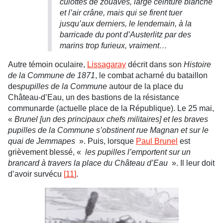
culottes de zouaves, large ceinture blanche
et l’air crâne, mais qui se firent tuer
jusqu’aux derniers, le lendemain, à la
barricade du pont d’Austerlitz par des
marins trop furieux, vraiment…
Autre témoin oculaire,
Lissagaray
décrit dans son
Histoire
de la Commune de 1871
, le combat acharné du bataillon
des
pupilles de la Commune
autour de la place du
Château-d’Eau, un des bastions de la résistance
communarde (actuelle place de la République). Le 25 mai,
«
Brunel [un des principaux chefs militaires] et les braves
pupilles de la Commune s’obstinent rue Magnan et sur le
quai de Jemmapes
». Puis, lorsque
Paul Brunel
est
grièvement blessé, «
les pupilles l’emportent sur un
brancard à travers la place du Château d’Eau
». Il leur doit
d’avoir survécu
[
11
]
.