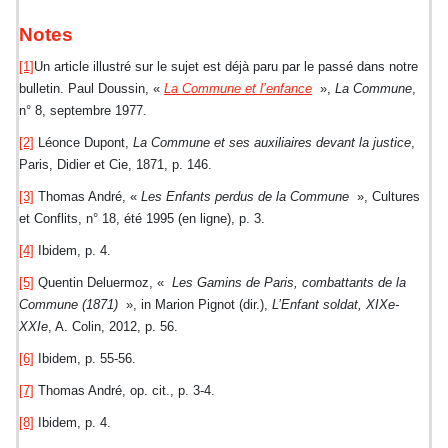
Notes
[1]
Un article illustré sur le sujet est déjà paru par le passé dans notre
bulletin. Paul Doussin, «
La Commune et l’enfance
»,
La Commune
,
n° 8, septembre 1977.
[2]
Léonce Dupont,
La Commune et ses auxiliaires devant la justice
,
Paris, Didier et Cie, 1871, p. 146.
[3]
Thomas André, «
Les Enfants perdus de la Commune
», Cultures
et Conflits, n° 18, été 1995 (en ligne), p. 3.
[4]
Ibidem, p. 4.
[5]
Quentin Deluermoz, «
Les Gamins de Paris, combattants de la
Commune (1871)
», in Marion Pignot (dir.),
L’Enfant soldat, XIXe-
XXIe
, A. Colin, 2012, p. 56.
[6]
Ibidem, p. 55-56.
[7]
Thomas André, op. cit., p. 3-4.
[8]
Ibidem, p. 4.