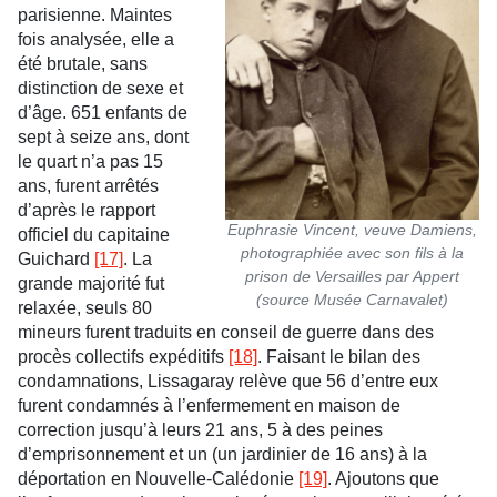
parisienne. Maintes
fois analysée, elle a
été brutale, sans
distinction de sexe et
d’âge. 651 enfants de
sept à seize ans, dont
le quart n’a pas 15
ans, furent arrêtés
d’après le rapport
Euphrasie Vincent, veuve Damiens,
officiel du capitaine
photographiée avec son fils à la
Guichard
[17]
. La
prison de Versailles par Appert
grande majorité fut
(source Musée Carnavalet)
relaxée, seuls 80
mineurs furent traduits en conseil de guerre dans des
procès collectifs expéditifs
[18]
. Faisant le bilan des
condamnations, Lissagaray relève que 56 d’entre eux
furent condamnés à l’enfermement en maison de
correction jusqu’à leurs 21 ans, 5 à des peines
d’emprisonnement et un (un jardinier de 16 ans) à la
déportation en Nouvelle-Calédonie
[19]
. Ajoutons que