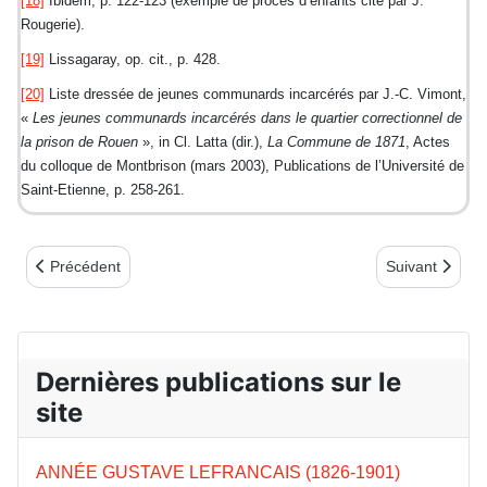
[18]
Ibidem, p. 122-123 (exemple de procès d’enfants cité par J.
Rougerie).
[19]
Lissagaray, op. cit., p. 428.
[20]
Liste dressée de jeunes communards incarcérés par J.-C. Vimont,
«
Les jeunes communards incarcérés dans le quartier correctionnel de
la prison de Rouen
», in Cl. Latta (dir.),
La Commune de 1871
, Actes
du colloque de Montbrison (mars 2003), Publications de l’Université de
Saint-Etienne, p. 258-261.
Article précédent : La Garde Nationale
Article suivant 
Précédent
Suivant
Dernières publications sur le
site
ANNÉE GUSTAVE LEFRANCAIS (1826-1901)