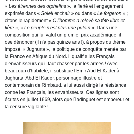
«
Les étrennes des orphelin
s », la fierté et l'engagement
exprimés dans «
Soleil et chair
» ou dans «
Le forgeron
» ;
citons le rapidement «
Ô l'homme a relevé sa tète libre et
fière
», «
Le peuple n'est plus une putain
». Dans une
composition qui lui valut un premier prix académique, il
ose dénoncer (il n'a pas quinze ans !), à propos du thème
imposé, « Jughurta », la politique de conquête menée par
la France en Afrique du Nord. Il qualifie les Français
d'envahisseurs qu'il faut chasser par les armes ! Avec
beaucoup d'habileté, il substitue l'Emir Abd El Kader à
Jughurta. Abd El Kader, personnage illustre et
contemporain de Rimbaud, a lui aussi dirigé la
résistance
contre les Français, les envahisseurs. Ces lignes sont
écrites en juillet 1869, alors que Badinguet est empereur et
la censure vigilante !