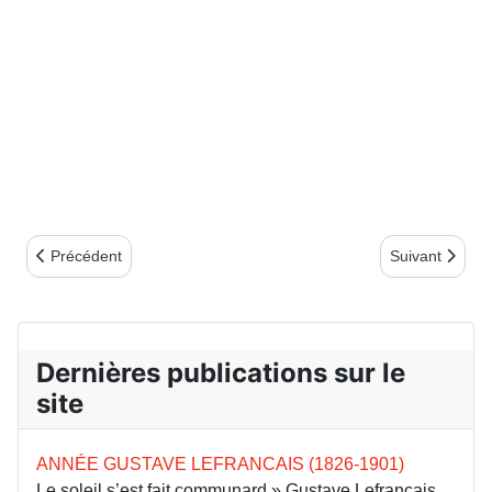
Article précédent : Une Louise Michel chahutée
Article suivant
Précédent
Suivant
Dernières publications sur le
site
ANNÉE GUSTAVE LEFRANCAIS (1826-1901)
Le soleil s’est fait communard » Gustave Lefrançais,