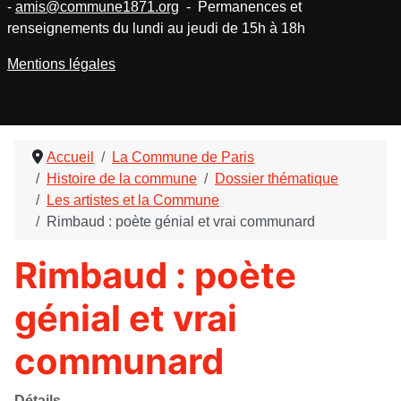
-
amis@commune1871.org
- Permanences et
renseignements du lundi au jeudi de 15h à 18h
Mentions légales
Accueil
La Commune de Paris
Histoire de la commune
Dossier thématique
Les artistes et la Commune
Rimbaud : poète génial et vrai communard
Rimbaud : poète
génial et vrai
communard
Détails