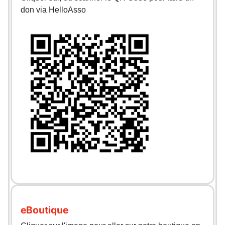
don via HelloAsso
eBoutique