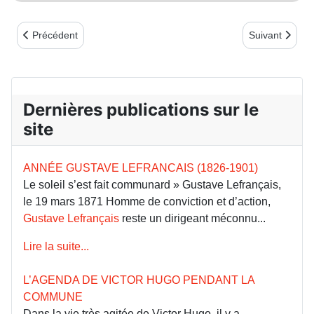
Article précédent : LE FORT D’ISSY-LES-MOULINEAUX ET LA
Article suiv
Précédent
Suivant
Dernières publications sur le
site
ANNÉE GUSTAVE LEFRANCAIS (1826-1901)
Le soleil s’est fait communard » Gustave Lefrançais,
le 19 mars 1871 Homme de conviction et d’action,
Gustave Lefrançais
reste un dirigeant méconnu...
Lire la suite...
L’AGENDA DE VICTOR HUGO PENDANT LA
COMMUNE
Dans la vie très agitée de Victor Hugo, il y a