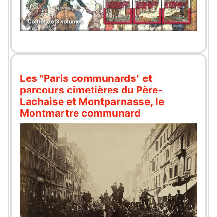
Les "Paris communards" et
parcours cimetières du Père-
Lachaise et Montparnasse, le
Montmartre communard