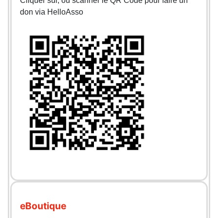
Cliquer sur, ou scanner le QR Code pour faire un
don via HelloAsso
eBoutique