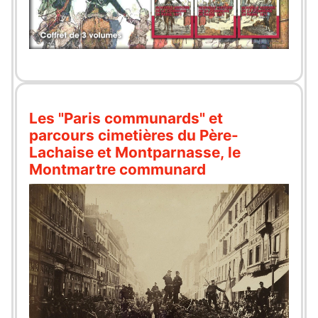
Les "Paris communards" et
parcours cimetières du Père-
Lachaise et Montparnasse, le
Montmartre communard