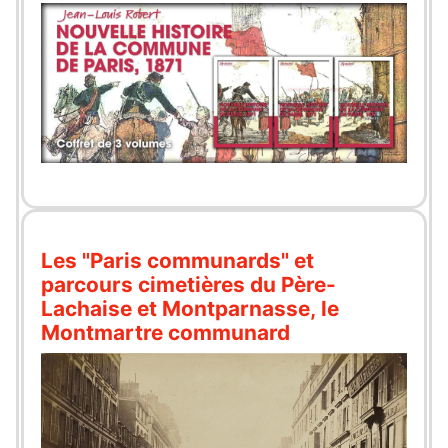
Les "Paris communards" et
parcours cimetières du Père-
Lachaise et Montparnasse, le
Montmartre communard