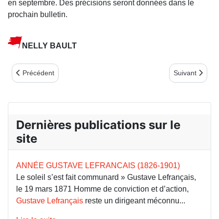
en septembre. Des précisions seront données dans le
prochain bulletin.
NELLY BAULT
Article précédent : VIE ASSOCIATIVE DU COMITÉ BERRY
Article suiva
Précédent
Suivant
Dernières publications sur le
site
ANNÉE GUSTAVE LEFRANCAIS (1826-1901)
Le soleil s’est fait communard » Gustave Lefrançais,
le 19 mars 1871 Homme de conviction et d’action,
Gustave Lefrançais
reste un dirigeant méconnu...