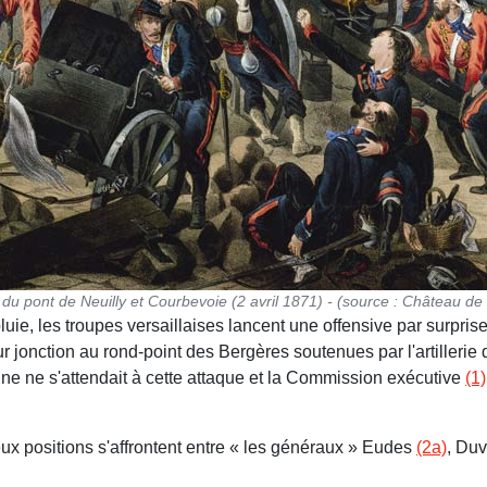
u pont de Neuilly et Courbevoie (2 avril 1871) - (source : Château d
luie, les troupes versaillaises lancent une offensive par surpr
eur jonction au rond-point des Bergères soutenues par l'artilleri
onne ne s'attendait à cette attaque et la Commission exécutive
(1)
ux positions s'affrontent entre « les généraux » Eudes
(2a)
, Du