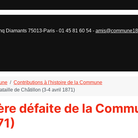
 Diamants 75013-Paris - 01 45 81 60 54 -
amis@commune187
mune
Contributions à l'histoire de la Commune
taille de Châtillon (3-4 avril 1871)
ière défaite de la Comm
71)