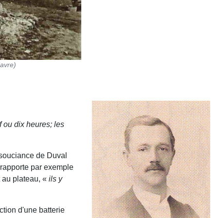
Favre)
f ou dix heures; les
nsouciance de Duval
e rapporte par exemple
t au plateau, «
ils y
ection d'une batterie