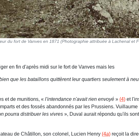
ieur du fort de Vanves en 1871 (Photographie attribuée à Lachenal et 
er en fin d'après midi sur le fort de Vanves mais les
i bien que les bataillons quittèrent leur quartiers seulement à neu
es et de munitions, «
l'intendance n'avait rien envoyé
»
(4)
et l'i
s remparts et des fossés abandonnés par les Prussiens. Vuillaum
on pourra distribuer les vivres
», Duval aurait répondu qu'ils son
lateau de Châtillon, son colonel, Lucien Henry
(4a)
reçoit la dir