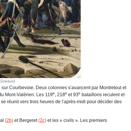
e Sceaux)
ise sur Courbevoie. Deux colonnes s'avancent par Montretout et
e
e
e
e du Mont-Valérien. Les 119
, 218
et 93
bataillons reculent et
se réunit vers trois heures de l'après-midi pour décider des
val
(2b)
et Bergeret
(2c)
et les « civils ». Les premiers